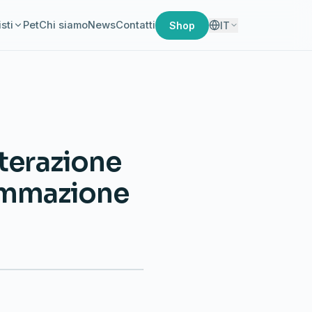
sti
Pet
Chi siamo
News
Contatti
Shop
IT
terazione
iammazione