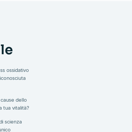
le
ess ossidativo
iconosciuta
 cause dello
 tua vitalità?
di scienza
unico