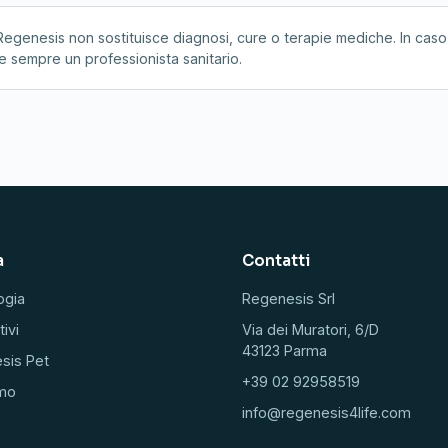
Regenesis non sostituisce diagnosi, cure o terapie mediche. In caso
 sempre un professionista sanitario.
a
Contatti
ogia
Regenesis Srl
tivi
Via dei Muratori, 6/D
43123 Parma
sis Pet
+39 02 92958519
amo
info@regenesis4life.com