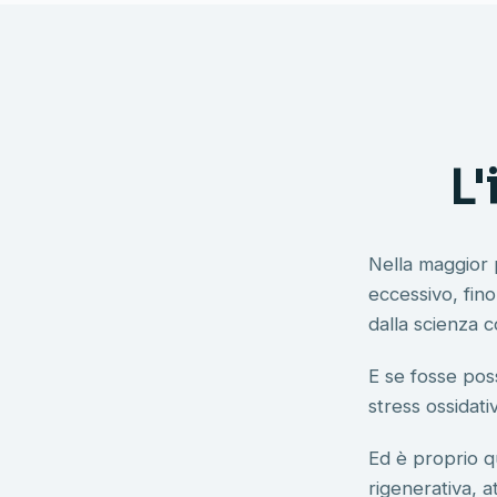
L
Nella maggior p
eccessivo, fin
dalla scienza 
E se fosse poss
stress ossidati
Ed è proprio q
rigenerativa, a