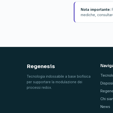
Nota importante:
mediche, consultare
Regenesis
Navig
Tecnol
Tecnologia indossabile a base biofisica
per supportare la modulazione dei
Disposi
processi redox.
Regene
Chi si
News